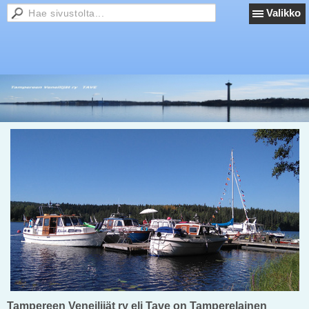
Valikko
Tampereen Veneilijät ry eli Tave on Tamperelainen